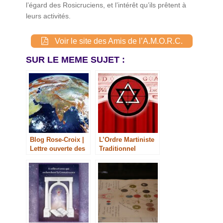
l’égard des Rosicruciens, et l’intérêt qu’ils prêtent à
leurs activités.
Voir le site des Amis de l’A.M.O.R.C.
SUR LE MEME SUJET :
Blog Rose-Croix |
L’Ordre Martiniste
Lettre ouverte des
Traditionnel
Rose-Croix aux
citoyens et aux
citoyennes du
monde