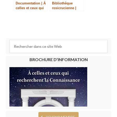
Documentation | À
Bibliothèque
celles et ceux qui
rosicrucienne |
recherchent la
Secrets et
Connaissance
symbolisme d’un
manuscrit
rosicrucien
BROCHURE D’INFORMATION