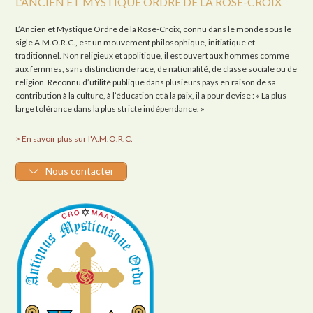
L’ANCIEN ET MYSTIQUE ORDRE DE LA ROSE-CROIX
L’Ancien et Mystique Ordre de la Rose-Croix, connu dans le monde sous le
sigle A.M.O.R.C., est un mouvement philosophique, initiatique et
traditionnel. Non religieux et apolitique, il est ouvert aux hommes comme
aux femmes, sans distinction de race, de nationalité, de classe sociale ou de
religion. Reconnu d’utilité publique dans plusieurs pays en raison de sa
contribution à la culture, à l’éducation et à la paix, il a pour devise : « La plus
large tolérance dans la plus stricte indépendance. »
> En savoir plus sur l'A.M.O.R.C.
Nous contacter