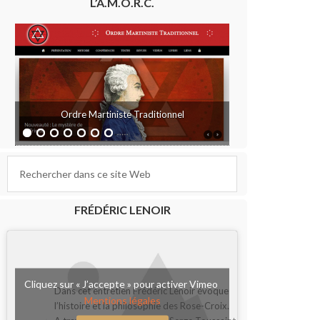
L’A.M.O.R.C.
Ordre Martiniste Traditionnel
FRÉDÉRIC LENOIR
Cliquez sur « J’accepte » pour activer Vimeo
Dans cet entretien Frédéric Lenoir évoque
Mentions légales
l’histoire et la philosophie des Rose-Croix.