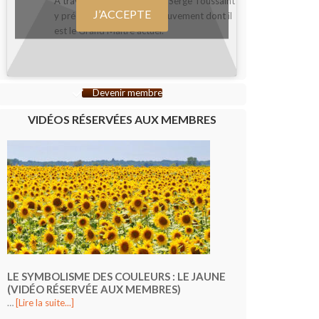
A travers un bref interview, Serge Toussaint
J’ACCEPTE
y présente l’A.M.O.R.C., mouvement dont il
est le Grand Maître actuel.
Devenir membre
VIDÉOS RÉSERVÉES AUX MEMBRES
LE SYMBOLISME DES COULEURS : LE JAUNE
(VIDÉO RÉSERVÉE AUX MEMBRES)
…
[Lire la suite...]