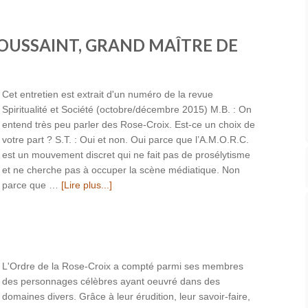
OUSSAINT, GRAND MAÎTRE DE
Cet entretien est extrait d'un numéro de la revue
Spiritualité et Société (octobre/décembre 2015) M.B. : On
entend très peu parler des Rose-Croix. Est-ce un choix de
votre part ? S.T. : Oui et non. Oui parce que l’A.M.O.R.C.
est un mouvement discret qui ne fait pas de prosélytisme
et ne cherche pas à occuper la scène médiatique. Non
parce que …
[Lire plus...]
L'Ordre de la Rose-Croix a compté parmi ses membres
des personnages célèbres ayant oeuvré dans des
domaines divers. Grâce à leur érudition, leur savoir-faire,