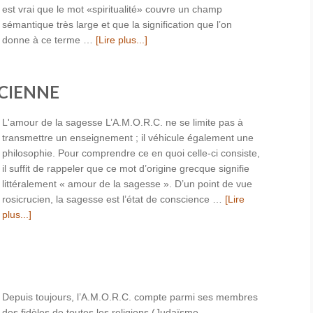
est vrai que le mot «spiritualité» couvre un champ
sémantique très large et que la signification que l’on
donne à ce terme …
[Lire plus...]
UCIENNE
L'amour de la sagesse L’A.M.O.R.C. ne se limite pas à
transmettre un enseignement ; il véhicule également une
philosophie. Pour comprendre ce en quoi celle-ci consiste,
il suffit de rappeler que ce mot d’origine grecque signifie
littéralement « amour de la sagesse ». D’un point de vue
rosicrucien, la sagesse est l’état de conscience …
[Lire
plus...]
Depuis toujours, l’A.M.O.R.C. compte parmi ses membres
des fidèles de toutes les religions (Judaïsme,