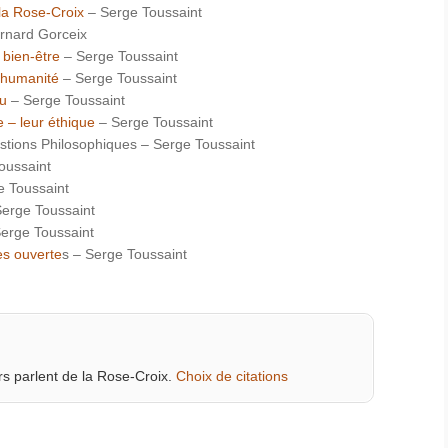
 la Rose-Croix
– Serge Toussaint
rnard Gorceix
 bien-être
– Serge Toussaint
’humanité
– Serge Toussaint
eu
– Serge Toussaint
 – leur éthique
– Serge Toussaint
stions Philosophiques – Serge Toussaint
oussaint
 Toussaint
erge Toussaint
erge Toussaint
es ouverte
s – Serge Toussaint
rs parlent de la Rose-Croix.
Choix de citations