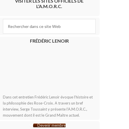
VISITER LES SITES OFFICIELS DE
L’A.M.O.R.C.
FRÉDÉRIC LENOIR
Dans cet entretien Frédéric Lenoir évoque l’histoire et
la philosophie des Rose-Croix. A travers un bref
interview, Serge Toussaint y présente l’A.M.O.R.C.,
mouvement dont il est le Grand Maître actuel.
Devenir membre