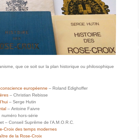
ianisme, que ce soit sur la plan historique ou philosophique
de conscience européenne
– Roland Edighoffer
tères
– Christian Rebisse
d’hui
– Serge Hutin
ntal
– Antoine Faivre
ue numéro hors-série
ret – Conseil Suprême de l’A.M.O.R.C.
se-Croix des temps modernes
ître de la Rose-Croix