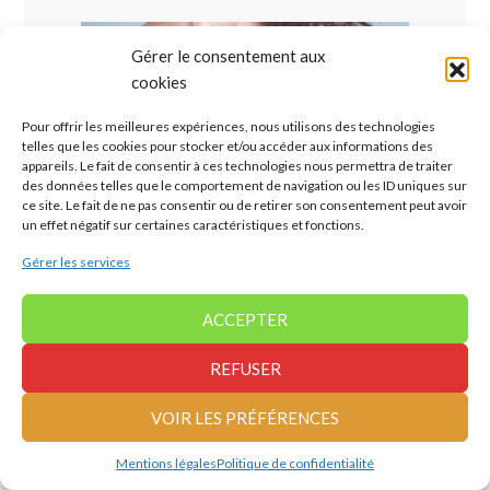
Gérer le consentement aux
cookies
Pour offrir les meilleures expériences, nous utilisons des technologies
telles que les cookies pour stocker et/ou accéder aux informations des
appareils. Le fait de consentir à ces technologies nous permettra de traiter
des données telles que le comportement de navigation ou les ID uniques sur
ce site. Le fait de ne pas consentir ou de retirer son consentement peut avoir
BLOG ROSE-CROIX | À PROPOS DE LA SINCÉRITÉ
un effet négatif sur certaines caractéristiques et fonctions.
À propos de la sincérité « Par définition, la sincérité est « la
Gérer les services
qualité …
[Lire la suite...]
ACCEPTER
REFUSER
VOIR LES PRÉFÉRENCES
Mentions légales
Politique de confidentialité