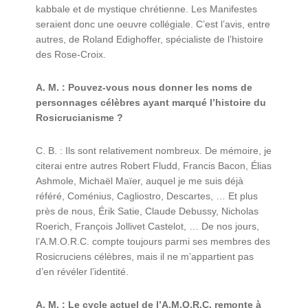
kabbale et de mystique chrétienne. Les Manifestes
seraient donc une oeuvre collégiale. C’est l’avis, entre
autres, de Roland Edighoffer, spécialiste de l’histoire
des Rose-Croix.
A. M. : Pouvez-vous nous donner les noms de
personnages célèbres ayant marqué l’histoire du
Rosicrucianisme ?
C. B. : Ils sont relativement nombreux. De mémoire, je
citerai entre autres Robert Fludd, Francis Bacon, Élias
Ashmole, Michaël Maïer, auquel je me suis déjà
référé, Coménius, Cagliostro, Descartes, … Et plus
près de nous, Érik Satie, Claude Debussy, Nicholas
Roerich, François Jollivet Castelot, … De nos jours,
l’A.M.O.R.C. compte toujours parmi ses membres des
Rosicruciens célèbres, mais il ne m’appartient pas
d’en révéler l’identité.
A. M. : Le cycle actuel de l’A.M.O.R.C. remonte à