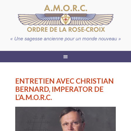
ENTRETIEN AVEC CHRISTIAN
BERNARD, IMPERATOR DE
L’A.M.O.R.C.