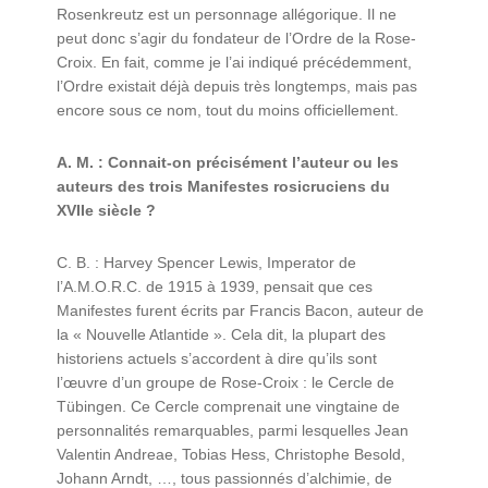
Rosenkreutz est un personnage allégorique. Il ne
peut donc s’agir du fondateur de l’Ordre de la Rose-
Croix. En fait, comme je l’ai indiqué précédemment,
l’Ordre existait déjà depuis très longtemps, mais pas
encore sous ce nom, tout du moins officiellement.
A. M. : Connait-on précisément l’auteur ou les
auteurs des trois Manifestes rosicruciens du
XVIIe siècle ?
C. B. : Harvey Spencer Lewis, Imperator de
l’A.M.O.R.C. de 1915 à 1939, pensait que ces
Manifestes furent écrits par Francis Bacon, auteur de
la « Nouvelle Atlantide ». Cela dit, la plupart des
historiens actuels s’accordent à dire qu’ils sont
l’œuvre d’un groupe de Rose-Croix : le Cercle de
Tübingen. Ce Cercle comprenait une vingtaine de
personnalités remarquables, parmi lesquelles Jean
Valentin Andreae, Tobias Hess, Christophe Besold,
Johann Arndt, …, tous passionnés d’alchimie, de