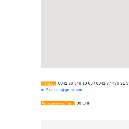
0041 79 348 10 63 / 0041 77 479 91 3
+ d’infos :
mr2.suisse@gmail.com
98 CHF
Participation aux frais :