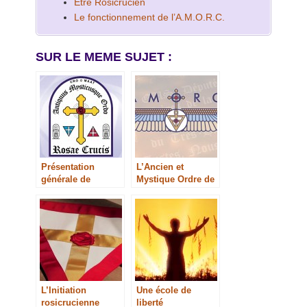
Être Rosicrucien
Le fonctionnement de l’A.M.O.R.C.
SUR LE MEME SUJET :
Présentation
L’Ancien et
générale de
Mystique Ordre de
l’Ancien et
la Rose-Croix
Mystique Ordre de
la Rose-Croix
L’Initiation
Une école de
rosicrucienne
liberté