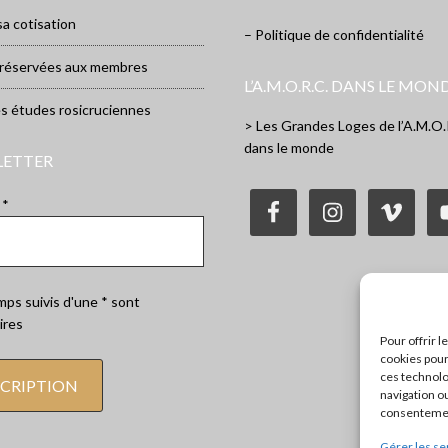
sa cotisation
– Politique de confidentialité
 réservées aux membres
L’A.M.O.R.C. DANS LE MON
es études rosicruciennes
> Les Grandes Loges de l’A.M.O.
dans le monde
LETTER
 *
ps suivis d'une * sont
ires
Pour offrir 
cookies pour
ces technolo
navigation ou
consentement
Gérer les se