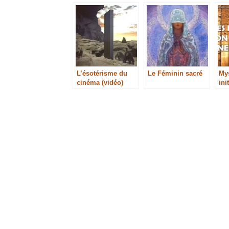
L’ésotérisme du
Le Féminin sacré
Mys
cinéma (vidéo)
ini
an