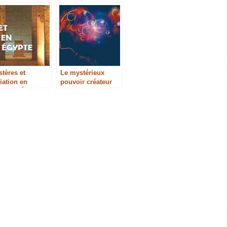
tères et
Le mystérieux
tiation en
pouvoir créateur
cienne Égypte
de la pensée | Live