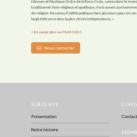
L’Ancien et Mystique Ordre de la Rose-Croix, connu dans le monde
traditionnel. Non religieux et apolitique, il est ouvert aux homm
de religion. Reconnu d’utilité publique dans plusieurs pays en raison 
large tolérance dans la plus stricte indépendance. »
> En savoir plus sur l'A.M.O.R.C.
Nous contacter
SUR CE SITE
CONT
Présentation
Contac
Notre histoire
MEMB