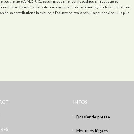
 sous le sigle A.M.O.R.C., est un mouvement philosophique, initiatique et
es comme aux femmes, sans distinction de race, de nationalité, de classe sociale ou
de sa contribution à la culture, à l’éducation et à la paix, il a pour devise : « La plus
ACT
INFOS
t
– Dossier de presse
RES
– Mentions légales