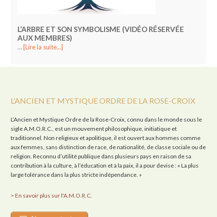
L’ARBRE ET SON SYMBOLISME (VIDÉO RÉSERVÉE
AUX MEMBRES)
…
[Lire la suite...]
L’ANCIEN ET MYSTIQUE ORDRE DE LA ROSE-CROIX
L’Ancien et Mystique Ordre de la Rose-Croix, connu dans le monde sous le
sigle A.M.O.R.C., est un mouvement philosophique, initiatique et
traditionnel. Non religieux et apolitique, il est ouvert aux hommes comme
aux femmes, sans distinction de race, de nationalité, de classe sociale ou de
religion. Reconnu d’utilité publique dans plusieurs pays en raison de sa
contribution à la culture, à l’éducation et à la paix, il a pour devise : « La plus
large tolérance dans la plus stricte indépendance. »
> En savoir plus sur l'A.M.O.R.C.