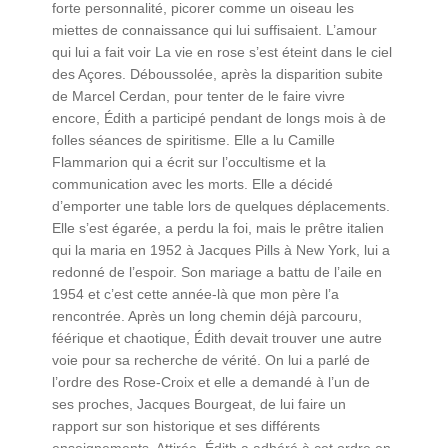
forte personnalité, picorer comme un oiseau les
miettes de connaissance qui lui suffisaient. L’amour
qui lui a fait voir La vie en rose s’est éteint dans le ciel
des Açores. Déboussolée, après la disparition subite
de Marcel Cerdan, pour tenter de le faire vivre
encore, Édith a participé pendant de longs mois à de
folles séances de spiritisme. Elle a lu Camille
Flammarion qui a écrit sur l’occultisme et la
communication avec les morts. Elle a décidé
d’emporter une table lors de quelques déplacements.
Elle s’est égarée, a perdu la foi, mais le prêtre italien
qui la maria en 1952 à Jacques Pills à New York, lui a
redonné de l’espoir. Son mariage a battu de l’aile en
1954 et c’est cette année-là que mon père l’a
rencontrée. Après un long chemin déjà parcouru,
féérique et chaotique, Édith devait trouver une autre
voie pour sa recherche de vérité. On lui a parlé de
l’ordre des Rose-Croix et elle a demandé à l’un de
ses proches, Jacques Bourgeat, de lui faire un
rapport sur son historique et ses différents
enseignements. Attirée, Édith a adhéré à cet ordre en