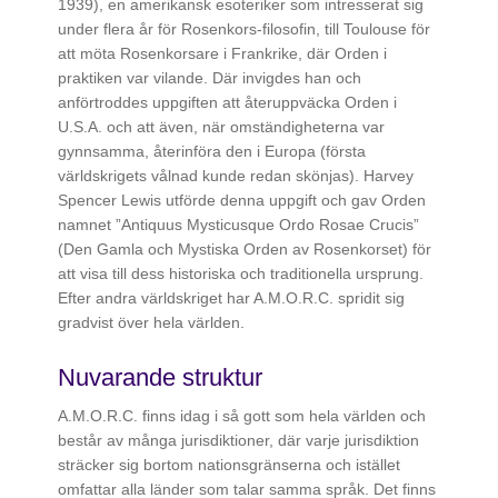
1939), en amerikansk esoteriker som intresserat sig
under flera år för Rosenkors-filosofin, till Toulouse för
att möta Rosenkorsare i Frankrike, där Orden i
praktiken var vilande. Där invigdes han och
anförtroddes uppgiften att återuppväcka Orden i
U.S.A. och att även, när omständigheterna var
gynnsamma, återinföra den i Europa (första
världskrigets vålnad kunde redan skönjas). Harvey
Spencer Lewis utförde denna uppgift och gav Orden
namnet ”Antiquus Mysticusque Ordo Rosae Crucis”
(Den Gamla och Mystiska Orden av Rosenkorset) för
att visa till dess historiska och traditionella ursprung.
Efter andra världskriget har A.M.O.R.C. spridit sig
gradvist över hela världen.
Nuvarande struktur
A.M.O.R.C. finns idag i så gott som hela världen och
består av många jurisdiktioner, där varje jurisdiktion
sträcker sig bortom nationsgränserna och istället
omfattar alla länder som talar samma språk. Det finns