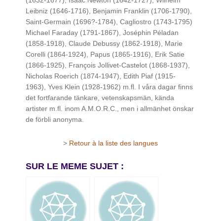
(1632-1677), Isaac Newton (1642-1727), Wilhelm
Leibniz (1646-1716), Benjamin Franklin (1706-1790),
Saint-Germain (1696?-1784), Cagliostro (1743-1795)
Michael Faraday (1791-1867), Joséphin Péladan
(1858-1918), Claude Debussy (1862-1918), Marie
Corelli (1864-1924), Papus (1865-1916), Erik Satie
(1866-1925), François Jollivet-Castelot (1868-1937),
Nicholas Roerich (1874-1947), Edith Piaf (1915-
1963), Yves Klein (1928-1962) m.fl. I våra dagar finns
det fortfarande tänkare, vetenskapsmän, kända
artister m.fl. inom A.M.O.R.C., men i allmänhet önskar
de förbli anonyma.
>
Retour à la liste des langues
SUR LE MEME SUJET :