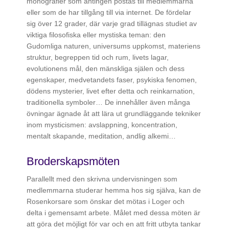
monografier som antingen postas till medlemmarna
eller som de har tillgång till via internet. De fördelar
sig över 12 grader, där varje grad tillägnas studiet av
viktiga filosofiska eller mystiska teman: den
Gudomliga naturen, universums uppkomst, materiens
struktur, begreppen tid och rum, livets lagar,
evolutionens mål, den mänskliga själen och dess
egenskaper, medvetandets faser, psykiska fenomen,
dödens mysterier, livet efter detta och reinkarnation,
traditionella symboler… De innehåller även många
övningar ägnade åt att lära ut grundläggande tekniker
inom mysticismen: avslappning, koncentration,
mentalt skapande, meditation, andlig alkemi…
Broderskapsmöten
Parallellt med den skrivna undervisningen som
medlemmarna studerar hemma hos sig själva, kan de
Rosenkorsare som önskar det mötas i Loger och
delta i gemensamt arbete. Målet med dessa möten är
att göra det möjligt för var och en att fritt utbyta tankar