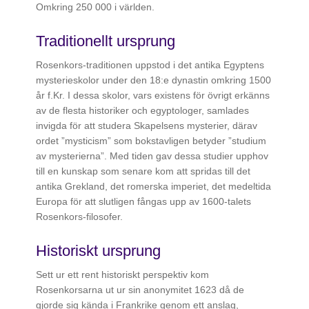
Omkring 250 000 i världen.
Traditionellt ursprung
Rosenkors-traditionen uppstod i det antika Egyptens
mysterieskolor under den 18:e dynastin omkring 1500
år f.Kr. I dessa skolor, vars existens för övrigt erkänns
av de flesta historiker och egyptologer, samlades
invigda för att studera Skapelsens mysterier, därav
ordet ”mysticism” som bokstavligen betyder ”studium
av mysterierna”. Med tiden gav dessa studier upphov
till en kunskap som senare kom att spridas till det
antika Grekland, det romerska imperiet, det medeltida
Europa för att slutligen fångas upp av 1600-talets
Rosenkors-filosofer.
Historiskt ursprung
Sett ur ett rent historiskt perspektiv kom
Rosenkorsarna ut ur sin anonymitet 1623 då de
gjorde sig kända i Frankrike genom ett anslag,