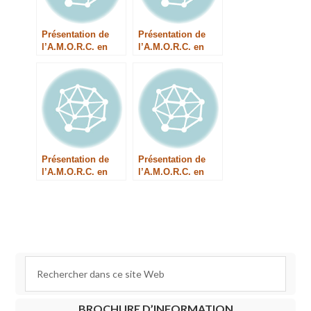
Présentation de
Présentation de
l’A.M.O.R.C. en
l’A.M.O.R.C. en
Allemand
espagnol
(Amérique du sud)
Présentation de
Présentation de
l’A.M.O.R.C. en
l’A.M.O.R.C. en
Géorgien
slovaque
BROCHURE D’INFORMATION