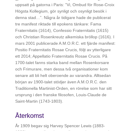
uppsatt på gatorna i Paris: ”Vi, Ombud för Rose-Croix
Högsta Kollegium, gör synligt och osynligt besök i
denna stad…”. Några år tidigare hade de publicerat
tre manifest riktade till epokens tänkare: Fama
Fraternitatis (1614), Confessio Fraternitatis (1615)
och Christian Rosenkreutz alkemiska bröllop (1616). I
mars 2001 publicerade A.M.O.R.C. ett fjärde manifest:
Positio Fraternitatis Rosae Crucis, följt av ytterligare
ett 2014; Appellatio Fraternitatis Rosae Crucis. På
1700-talet fanns starka band mellan Rosenkorsare
och Frimurare, men dessa två organisationer kom
senare att bli helt oberoende av varandra. Alltsedan
början av 1900-talet stödjer även A.M.O.R.C. den
Traditionella Martinist-Orden, en rörelse som har sitt
ursprung i den franske filosofen, Louis-Claude de
Saint-Martin (1743-1803).
Återkomst
År 1909 begav sig Harvey Spencer Lewis (1883-