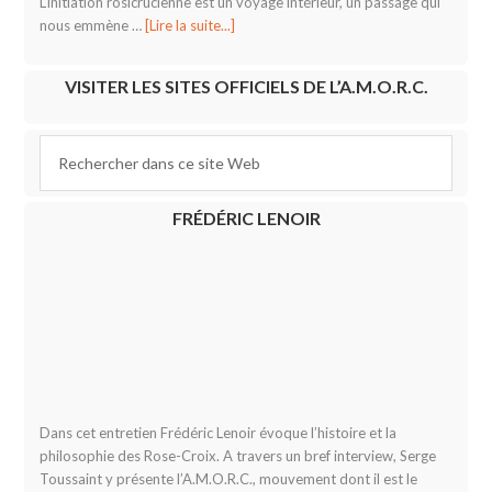
L’initiation rosicrucienne est un voyage intérieur, un passage qui
nous emmène …
[Lire la suite...]
VISITER LES SITES OFFICIELS DE L’A.M.O.R.C.
FRÉDÉRIC LENOIR
Dans cet entretien Frédéric Lenoir évoque l’histoire et la
philosophie des Rose-Croix. A travers un bref interview, Serge
Toussaint y présente l’A.M.O.R.C., mouvement dont il est le