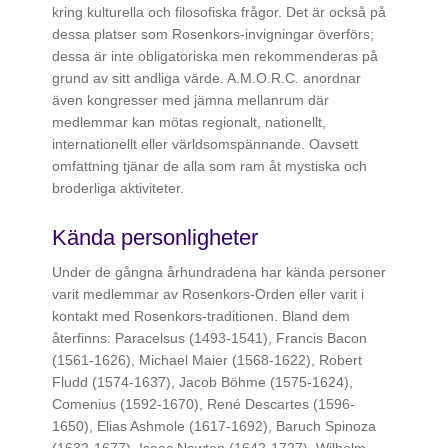
kring kulturella och filosofiska frågor. Det är också på
dessa platser som Rosenkors-invigningar överförs;
dessa är inte obligatoriska men rekommenderas på
grund av sitt andliga värde. A.M.O.R.C. anordnar
även kongresser med jämna mellanrum där
medlemmar kan mötas regionalt, nationellt,
internationellt eller världsomspännande. Oavsett
omfattning tjänar de alla som ram åt mystiska och
broderliga aktiviteter.
Kända personligheter
Under de gångna århundradena har kända personer
varit medlemmar av Rosenkors-Orden eller varit i
kontakt med Rosenkors-traditionen. Bland dem
återfinns: Paracelsus (1493-1541), Francis Bacon
(1561-1626), Michael Maier (1568-1622), Robert
Fludd (1574-1637), Jacob Böhme (1575-1624),
Comenius (1592-1670), René Descartes (1596-
1650), Elias Ashmole (1617-1692), Baruch Spinoza