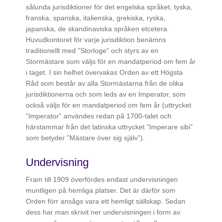
sålunda jurisdiktioner för det engelska språket, tyska,
franska, spanska, italienska, grekiska, ryska,
japanska, de skandinaviska språken etcetera.
Huvudkontoret för varje jurisdiktion benämns
traditionellt med ”Storloge” och styrs av en
Stormästare som väljs för en mandatperiod om fem år
i taget. I sin helhet övervakas Orden av ett Högsta
Råd som består av alla Stormästarna från de olika
jurisdiktionerna och som leds av en Imperator, som
också väljs för en mandatperiod om fem år (uttrycket
”Imperator” användes redan på 1700-talet och
härstammar från det latinska uttrycket ”Imperare sibi”
som betyder ”Mästare över sig själv”).
Undervisning
Fram till 1909 överfördes endast undervisningen
muntligen på hemliga platser. Det är därför som
Orden förr ansågs vara ett hemligt sällskap. Sedan
dess har man skrivit ner undervisningen i form av