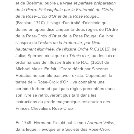
et de Boehme, publie
La vraie et parfaite préparation
de la Pierre Philosophale par la Fraternité de l’Ordre
de la Rose-Croix d’Or et de la Rose Rouge
…
(Breslau, 1710). Il s’agit d’un traité d’alchimie qui
donne en appendice cinquante-deux règles de l’Ordre
de la Rose-Croix d’Or et de la Rose Rouge. Ce livre
s’inspire de l’
Échos de la Fraternité, par Dieu
hautement illuminée, de l’illustre Ordre R.C
.(1615) de
Julius Sperber, ainsi que du
Témis d’or
, ou des lois et
ordonnances de l’illustre fraternité R.C. (1618) de
Michael Maier. En fait, l’Ordre décrit par Sincerus
Renatus ne semble pas avoir existé. Cependant, le
terme de « Rose-Croix d’Or » va connaître une
certaine fortune et quelques règles présentées dans
son livre se retrouveront plus tard dans les
instructions du grade maçonnique-rosicrucien des
Princes Chevaliers Rose-Croix.
En 1749, Hermann Fictuld publie son
Aureum Vellus
,
dans lequel il évoque une Société des Rose-Croix