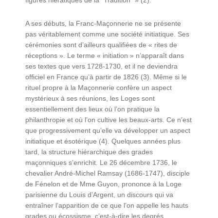
figures hiératiques de la “Tradition” » (2).
A ses débuts, la Franc-Maçonnerie ne se présente
pas véritablement comme une société initiatique. Ses
cérémonies sont d’ailleurs qualifiées de « rites de
réceptions ». Le terme « initiation » n’apparaît dans
ses textes que vers 1728-1730, et il ne deviendra
officiel en France qu’à partir de 1826 (3). Même si le
rituel propre à la Maçonnerie confère un aspect
mystérieux à ses réunions, les Loges sont
essentiellement des lieux où l’on pratique la
philanthropie et où l’on cultive les beaux-arts. Ce n’est
que progressivement qu’elle va développer un aspect
initiatique et ésotérique (4). Quelques années plus
tard, la structure hiérarchique des grades
maçonniques s’enrichit. Le 26 décembre 1736, le
chevalier André-Michel Ramsay (1686-1747), disciple
de Fénelon et de Mme Guyon, prononce à la Loge
parisienne du Louis d’Argent, un discours qui va
entraîner l’apparition de ce que l’on appelle les hauts
grades ou écossisme, c’est-à-dire les degrés