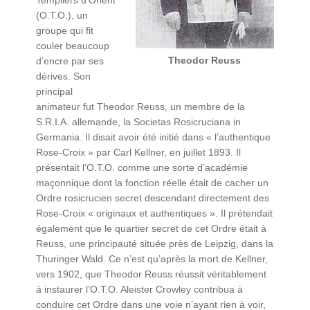
Templiers d’Orient
(O.T.O.), un
groupe qui fit
couler beaucoup
Theodor Reuss
d’encre par ses
dérives. Son
principal
animateur fut Theodor Reuss, un membre de la
S.R.I.A. allemande, la Societas Rosicruciana in
Germania. Il disait avoir été initié dans « l’authentique
Rose-Croix » par Carl Kellner, en juillet 1893. Il
présentait l’O.T.O. comme une sorte d’académie
maçonnique dont la fonction réelle était de cacher un
Ordre rosicrucien secret descendant directement des
Rose-Croix « originaux et authentiques ». Il prétendait
également que le quartier secret de cet Ordre était à
Reuss, une principauté située près de Leipzig, dans la
Thuringer Wald. Ce n’est qu’après la mort de Kellner,
vers 1902, que Theodor Reuss réussit véritablement
à instaurer l’O.T.O. Aleister Crowley contribua à
conduire cet Ordre dans une voie n’ayant rien à voir,