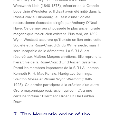
In Anglia (S.R.I.A.). Son fondateur est Robert
Wentworth Little (1840-1878), trésorier de la Grande
Loge Unie d’Angleterre. Il disait avoir été initié dans la
Rose-Croix à Edimbourg, au sein d’une Société
rosicrucienne écossaise dirigée par Anthony O’Neal
Haye. Ce dernier aurait possédé le plus ancien grade
maçonnique rosicrucien existant. Plus tard, en 1892,
Wynn Westcott assurera qu’il existe un lien entre cette
Société et la Rose-Croix d’Or du XVIIIe siècle, mais il
sera incapable de le démontrer. La S.R.I.A. est
réservé aux Maîtres Maçons chrétiens. Elle reprend la
hiérarchie de la Rose-Croix d’Or d’Ancien Système.
Parmi les membres importants de la S.R.I.A., notons
Kenneth R. H. Mac Kenzie, Hardgrave Jennings,
Stainton Moses et William Wynn Westcott (1848-
1925). Ce dernier participera à la création d’un autre
Ordre maçonnique rosicrucien qui connaîtra une
certaine fortune : l’Hermetic Order Of The Golden
Dawn.
7. The Hermetic order of the