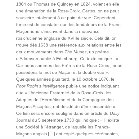
1804 ou Thomas de Quincey en 1824, voient en elle
une émanation de la Rose-Croix. Certes, on ne peut
souscrire totalement à ce point de vue. Cependant,
force est de constater que les fondateurs de la Franc-
Maçonnerie s’inscrivent dans la mouvance
rosicrucienne anglaise du XVIIIe siècle. Cela dit, on
trouve dès 1638 une référence aux relations entre les
deux mouvements dans
The Muses
, un poème
d’Adamson publié à Edimbourg. Ce texte indique : «
Car nous sommes des Frères de la Rose-Croix ; nous
possédons le mot de Maçon et la double vue ».
Quelques années plus tard, le 10 octobre 1676, le
Poor Robin’s Intelligence
publie une notice indiquant
que « l’Ancienne Fraternité de la Rose-Croix, les
Adeptes de l’Hermétisme et de la Compagnie des
Maçons Acceptés, ont décidé de dîner ensemble ».
Ce lien sera encore souligné dans un article du
Daily
Journal du 5 septembre 1730 qui indique : « Il existe
une Société à l’étranger, de laquelle les Francs-
Maçons anglais […] ont copié quelques cérémonies,