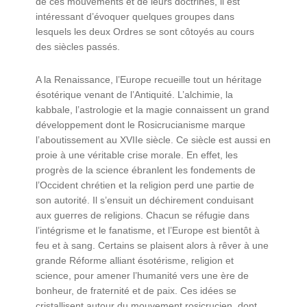
de ces mouvements et de leurs doctrines, il est
intéressant d’évoquer quelques groupes dans
lesquels les deux Ordres se sont côtoyés au cours
des siècles passés.
A la Renaissance, l’Europe recueille tout un héritage
ésotérique venant de l’Antiquité. L’alchimie, la
kabbale, l’astrologie et la magie connaissent un grand
développement dont le Rosicrucianisme marque
l’aboutissement au XVIIe siècle. Ce siècle est aussi en
proie à une véritable crise morale. En effet, les
progrès de la science ébranlent les fondements de
l’Occident chrétien et la religion perd une partie de
son autorité. Il s’ensuit un déchirement conduisant
aux guerres de religions. Chacun se réfugie dans
l’intégrisme et le fanatisme, et l’Europe est bientôt à
feu et à sang. Certains se plaisent alors à rêver à une
grande Réforme alliant ésotérisme, religion et
science, pour amener l’humanité vers une ère de
bonheur, de fraternité et de paix. Ces idées se
cristallisent autour du mouvement rosicrucien, dont