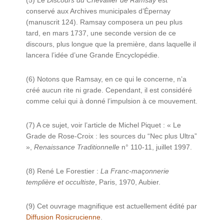
(5) Le
Discours du Chevallier de Ramsay
est
conservé aux Archives municipales d’Épernay
(manuscrit 124). Ramsay composera un peu plus
tard, en mars 1737, une seconde version de ce
discours, plus longue que la première, dans laquelle il
lancera l’idée d’une Grande Encyclopédie.
(6) Notons que Ramsay, en ce qui le concerne, n’a
créé aucun rite ni grade. Cependant, il est considéré
comme celui qui à donné l’impulsion à ce mouvement.
(7) A ce sujet, voir l’article de Michel Piquet : « Le
Grade de Rose-Croix : les sources du “Nec plus Ultra”
»,
Renaissance Traditionnelle
n° 110-11, juillet 1997.
(8) René Le Forestier :
La Franc-maçonnerie
templière et occultiste
, Paris, 1970, Aubier.
(9) Cet ouvrage magnifique est actuellement édité par
Diffusion Rosicrucienne
.