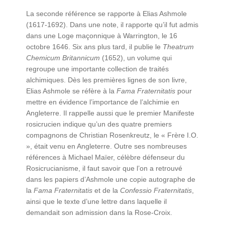
La seconde référence se rapporte à Elias Ashmole
(1617-1692). Dans une note, il rapporte qu’il fut admis
dans une Loge maçonnique à Warrington, le 16
octobre 1646. Six ans plus tard, il publie le
Theatrum
Chemicum Britannicum
(1652), un volume qui
regroupe une importante collection de traités
alchimiques. Dès les premières lignes de son livre,
Elias Ashmole se réfère à la
Fama
Fraternitatis
pour
mettre en évidence l’importance de l’alchimie en
Angleterre. Il rappelle aussi que le premier Manifeste
rosicrucien indique qu’un des quatre premiers
compagnons de Christian Rosenkreutz, le « Frère I.O.
», était venu en Angleterre. Outre ses nombreuses
références à Michael Maïer, célèbre défenseur du
Rosicrucianisme, il faut savoir que l’on a retrouvé
dans les papiers d’Ashmole une copie autographe de
la
Fama Fraternitatis
et de la
Confessio Fraternitatis
,
ainsi que le texte d’une lettre dans laquelle il
demandait son admission dans la Rose-Croix.