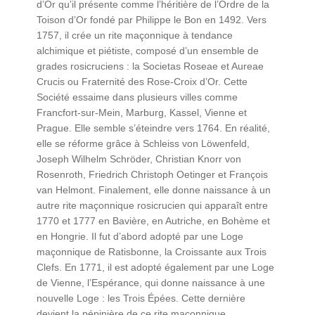
d’Or qu’il présente comme l’héritière de l’Ordre de la
Toison d’Or fondé par Philippe le Bon en 1492. Vers
1757, il crée un rite maçonnique à tendance
alchimique et piétiste, composé d’un ensemble de
grades rosicruciens : la Societas Roseae et Aureae
Crucis ou Fraternité des Rose-Croix d’Or. Cette
Société essaime dans plusieurs villes comme
Francfort-sur-Mein, Marburg, Kassel, Vienne et
Prague. Elle semble s’éteindre vers 1764. En réalité,
elle se réforme grâce à Schleiss von Löwenfeld,
Joseph Wilhelm Schröder, Christian Knorr von
Rosenroth, Friedrich Christoph Oetinger et François
van Helmont. Finalement, elle donne naissance à un
autre rite maçonnique rosicrucien qui apparaît entre
1770 et 1777 en Bavière, en Autriche, en Bohème et
en Hongrie. Il fut d’abord adopté par une Loge
maçonnique de Ratisbonne, la Croissante aux Trois
Clefs. En 1771, il est adopté également par une Loge
de Vienne, l’Espérance, qui donne naissance à une
nouvelle Loge : les Trois Épées. Cette dernière
devient la pépinière de ce rite maçonnique