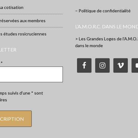
sa cotisation
– Politique de confidentialité
 réservées aux membres
L’A.M.O.R.C. DANS LE MON
es études rosicruciennes
> Les Grandes Loges de l’A.M.O.
dans le monde
LETTER
 *
ps suivis d'une * sont
ires