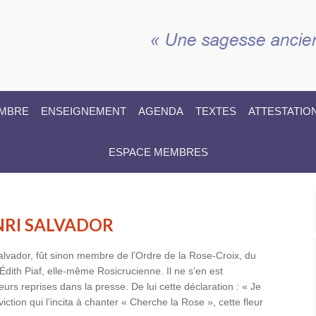
EMBRE
ENSEIGNEMENT
AGENDA
TEXTES
ATTESTATIO
ESPACE MEMBRES
NRI SALVADOR
lvador, fût sinon membre de l’Ordre de la Rose-Croix, du
Édith Piaf, elle-même Rosicrucienne. Il ne s’en est
ieurs reprises dans la presse. De lui cette déclaration : « Je
viction qui l’incita à chanter « Cherche la Rose », cette fleur