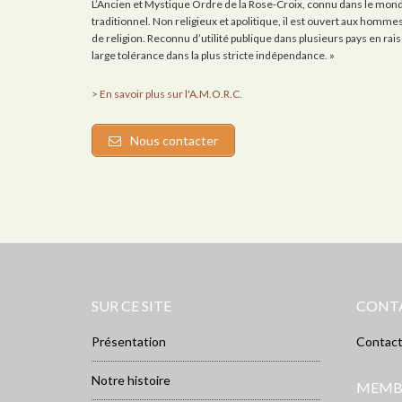
L’Ancien et Mystique Ordre de la Rose-Croix, connu dans le monde
traditionnel. Non religieux et apolitique, il est ouvert aux homm
de religion. Reconnu d’utilité publique dans plusieurs pays en raison 
large tolérance dans la plus stricte indépendance. »
> En savoir plus sur l'A.M.O.R.C.
Nous contacter
SUR CE SITE
CONT
Présentation
Contac
Notre histoire
MEMB