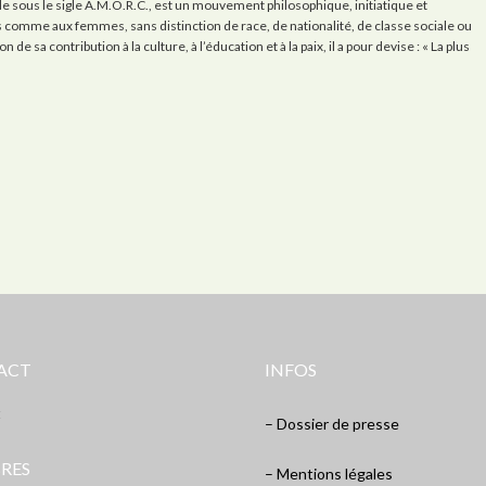
 sous le sigle A.M.O.R.C., est un mouvement philosophique, initiatique et
es comme aux femmes, sans distinction de race, de nationalité, de classe sociale ou
de sa contribution à la culture, à l’éducation et à la paix, il a pour devise : « La plus
ACT
INFOS
t
– Dossier de presse
RES
– Mentions légales