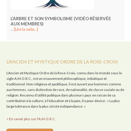
L’ARBRE ET SON SYMBOLISME (VIDÉO RÉSERVÉE
AUX MEMBRES)
…
[Lire la suite...]
L’ANCIEN ET MYSTIQUE ORDRE DE LA ROSE-CROIX
L’Ancien et Mystique Ordre de la Rose-Croix, connu dans le monde sous le
sigle A.M.O.R.C., est un mouvement philosophique, initiatique et
traditionnel. Non religieux et apolitique, il est ouvert aux hommes comme
aux femmes, sans distinction de race, de nationalité, de classe sociale ou de
religion. Reconnu d’utilité publique dans plusieurs pays en raison de sa
contribution à la culture, à l’éducation et à la paix, il a pour devise : « La plus
large tolérance dans la plus stricte indépendance. »
> En savoir plus sur l'A.M.O.R.C.