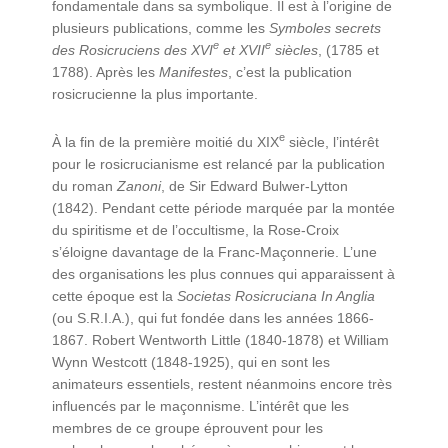
fondamentale dans sa symbolique. Il est à l’origine de
plusieurs publications, comme les
Symboles secrets
e
e
des Rosicruciens des
XVI
et
XVII
siècles
, (1785 et
1788). Après les
Manifestes
, c’est la publication
rosicrucienne la plus importante.
e
À la fin de la première moitié du XIX
siècle, l’intérêt
pour le rosicrucianisme est relancé par la publication
du roman
Zanoni
, de Sir Edward Bulwer-Lytton
(1842). Pendant cette période marquée par la montée
du spiritisme et de l’occultisme, la Rose-Croix
s’éloigne davantage de la Franc-Maçonnerie. L’une
des organisations les plus connues qui apparaissent à
cette époque est la
Societas Rosicruciana In Anglia
(ou S.R.I.A.), qui fut fondée dans les années 1866-
1867. Robert Wentworth Little (1840-1878) et William
Wynn Westcott (1848-1925), qui en sont les
animateurs essentiels, restent néanmoins encore très
influencés par le maçonnisme. L’intérêt que les
membres de ce groupe éprouvent pour les