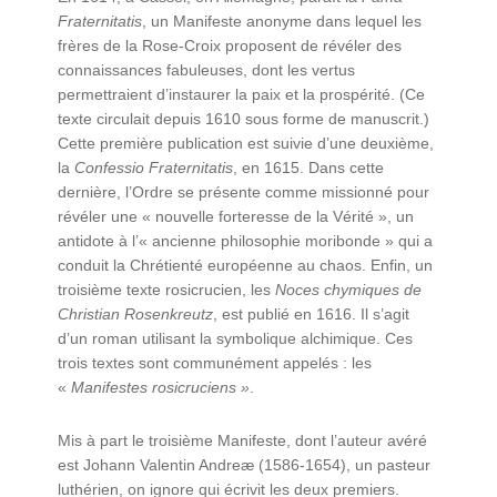
Fraternitatis
, un Manifeste anonyme dans lequel les
frères de la Rose-Croix proposent de révéler des
connaissances fabuleuses, dont les vertus
permettraient d’instaurer la paix et la prospérité. (Ce
texte circulait depuis 1610 sous forme de manuscrit.)
Cette première publication est suivie d’une deuxième,
la
Confessio Fraternitatis
, en 1615. Dans cette
dernière, l’Ordre se présente comme missionné pour
révéler une « nouvelle forteresse de la Vérité », un
antidote à l’« ancienne philosophie moribonde » qui a
conduit la Chrétienté européenne au chaos. Enfin, un
troisième texte rosicrucien, les
Noces chymiques de
Christian Rosenkreutz
, est publié en 1616. Il s’agit
d’un roman utilisant la symbolique alchimique. Ces
trois textes sont communément appelés : les
«
Manifestes rosicruciens »
.
Mis à part le troisième Manifeste, dont l’auteur avéré
est Johann Valentin Andreæ (1586-1654), un pasteur
luthérien, on ignore qui écrivit les deux premiers.