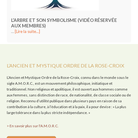
L’ARBRE ET SON SYMBOLISME (VIDÉO RÉSERVÉE
AUX MEMBRES)
…
[Lire la suite...]
L’ANCIEN ET MYSTIQUE ORDRE DE LA ROSE-CROIX
L’Ancien et Mystique Ordre de la Rose-Croix, connu dans le monde sous le
sigle A.M.O.R.C., est un mouvement philosophique, initiatique et
traditionnel. Non religieux et apolitique, il est ouvert aux hommes comme
aux femmes, sans distinction de race, de nationalité, de classe sociale ou de
religion. Reconnu d’utilité publique dans plusieurs pays en raison de sa
contribution à la culture, à l’éducation et à la paix, il a pour devise : « La plus
large tolérance dans la plus stricte indépendance. »
> En savoir plus sur l'A.M.O.R.C.