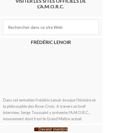
VISITER LES SITES OFFICIELS DE
L’A.M.O.R.C.
FRÉDÉRIC LENOIR
Dans cet entretien Frédéric Lenoir évoque l’histoire et
la philosophie des Rose-Croix. A travers un bref
interview, Serge Toussaint y présente l’A.M.O.R.C.,
mouvement dont il est le Grand Maître actuel.
Devenir membre