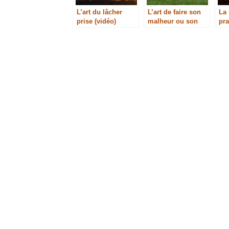
L’art du lâcher
L’art de faire son
La 
prise (vidéo)
malheur ou son
pra
bonheur (vidéo)
spi