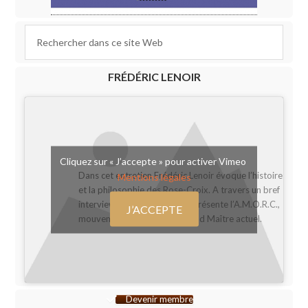
FRÉDÉRIC LENOIR
Cliquez sur « J’accepte » pour activer Vimeo
Dans cet entretien Frédéric Lenoir évoque l’histoire
Mentions légales
et la philosophie des Rose-Croix. A travers un bref
interview, Serge Toussaint y présente l’A.M.O.R.C.,
J’ACCEPTE
mouvement dont il est le Grand Maître actuel.
Devenir membre