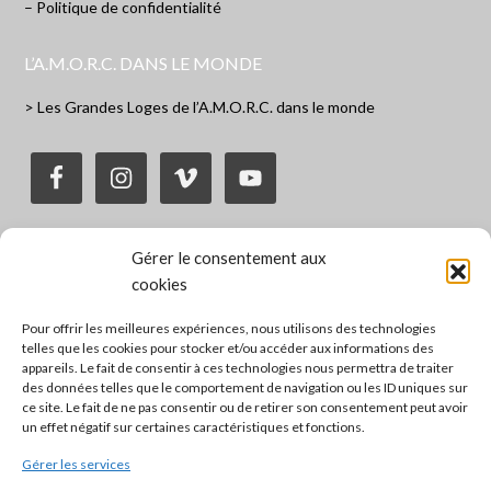
– Politique de confidentialité
L’A.M.O.R.C. DANS LE MONDE
> Les Grandes Loges de l’A.M.O.R.C. dans le monde
Gérer le consentement aux
BROCHURE D’INFORMATION
cookies
Brochure de présentation sur l'Ordre de la Rose-Croix
Pour offrir les meilleures expériences, nous utilisons des technologies
telles que les cookies pour stocker et/ou accéder aux informations des
appareils. Le fait de consentir à ces technologies nous permettra de traiter
des données telles que le comportement de navigation ou les ID uniques sur
ce site. Le fait de ne pas consentir ou de retirer son consentement peut avoir
un effet négatif sur certaines caractéristiques et fonctions.
Gérer les services