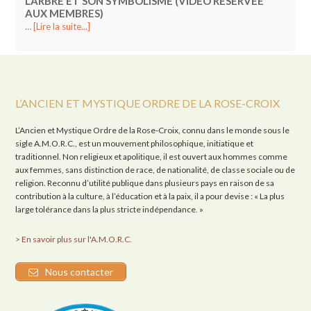
L’ARBRE ET SON SYMBOLISME (VIDÉO RÉSERVÉE
AUX MEMBRES)
…
[Lire la suite...]
L’ANCIEN ET MYSTIQUE ORDRE DE LA ROSE-CROIX
L’Ancien et Mystique Ordre de la Rose-Croix, connu dans le monde sous le
sigle A.M.O.R.C., est un mouvement philosophique, initiatique et
traditionnel. Non religieux et apolitique, il est ouvert aux hommes comme
aux femmes, sans distinction de race, de nationalité, de classe sociale ou de
religion. Reconnu d’utilité publique dans plusieurs pays en raison de sa
contribution à la culture, à l’éducation et à la paix, il a pour devise : « La plus
large tolérance dans la plus stricte indépendance. »
> En savoir plus sur l'A.M.O.R.C.
Nous contacter