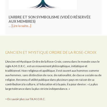
L’ARBRE ET SON SYMBOLISME (VIDÉO RÉSERVÉE
AUX MEMBRES)
…
[Lire la suite...]
L’ANCIEN ET MYSTIQUE ORDRE DE LA ROSE-CROIX
L’Ancien et Mystique Ordre de la Rose-Croix, connu dans le monde sous le
sigle A.M.O.R.C., est un mouvement philosophique, initiatique et
traditionnel. Non religieux et apolitique, il est ouvert aux hommes comme
aux femmes, sans distinction de race, de nationalité, de classe sociale ou de
religion. Reconnu d’utilité publique dans plusieurs pays en raison de sa
contribution à la culture, à l’éducation et à la paix, il a pour devise : « La plus
large tolérance dans la plus stricte indépendance. »
> En savoir plus sur l'A.M.O.R.C.