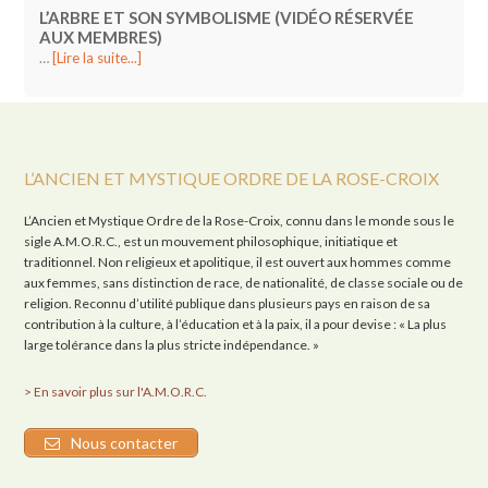
L’ARBRE ET SON SYMBOLISME (VIDÉO RÉSERVÉE
AUX MEMBRES)
…
[Lire la suite...]
L’ANCIEN ET MYSTIQUE ORDRE DE LA ROSE-CROIX
L’Ancien et Mystique Ordre de la Rose-Croix, connu dans le monde sous le
sigle A.M.O.R.C., est un mouvement philosophique, initiatique et
traditionnel. Non religieux et apolitique, il est ouvert aux hommes comme
aux femmes, sans distinction de race, de nationalité, de classe sociale ou de
religion. Reconnu d’utilité publique dans plusieurs pays en raison de sa
contribution à la culture, à l’éducation et à la paix, il a pour devise : « La plus
large tolérance dans la plus stricte indépendance. »
> En savoir plus sur l'A.M.O.R.C.
Nous contacter