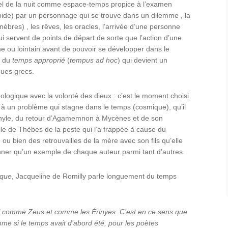
l de la nuit comme espace-temps propice à l’examen
ide) par un personnage qui se trouve dans un dilemme , la
nèbres) , les rêves, les oracles, l’arrivée d’une personne
 servent de points de départ de sorte que l’action d’une
e ou lointain avant de pouvoir se développer dans le
n du
temps approprié
(
tempus
ad hoc
) qui devient un
ques grecs.
ologique avec la volonté des dieux : c’est le moment choisi
n à un problème qui stagne dans le temps (cosmique), qu’il
hyle, du retour d’Agamemnon à Mycènes et de son
ille de Thèbes de la peste qui l’a frappée à cause du
ou bien des retrouvailles de la mère avec son fils qu’elle
nner qu’un exemple de chaque auteur parmi tant d’autres.
cque
, Jacqueline de Romilly parle longuement du temps
comme
Zeus
et comme les Érinyes. C’est en ce sens que
me si le temps avait d’abord été, pour les poètes