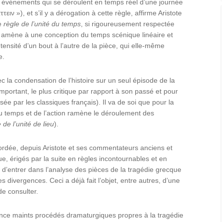
s événements qui se déroulent en temps réel d’une journée
ειν »), et s’il y a dérogation à cette règle, affirme Aristote
te
règle de l’unité du temps
, si rigoureusement respectée
us amène à une conception du temps scénique linéaire et
nsité d’un bout à l’autre de la pièce, qui elle-même
e.
ec la condensation de l’histoire sur un seul épisode de la
mportant, le plus critique par rapport à son passé et pour
sée par les classiques français). Il va de soi que pour la
u temps et de l’action ramène le déroulement des
e
de l’unité de lieu
).
ccordée, depuis Aristote et ses commentateurs anciens et
, érigés par la suite en règles incontournables et en
ux d’entrer dans l’analyse des pièces de la tragédie grecque
es divergences. Ceci a déjà fait l’objet, entre autres, d’une
de consulter.
nce maints procédés dramaturgiques propres à la tragédie