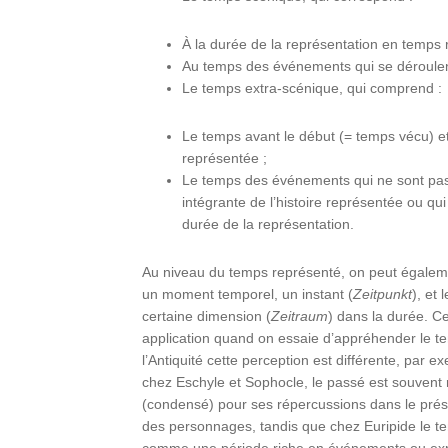
À la durée de la représentation en temps r
Au temps des événements qui se déroulen
Le temps extra-scénique, qui comprend :
Le temps avant le début (= temps vécu) et 
représentée ;
Le temps des événements qui ne sont pas 
intégrante de l’histoire représentée ou qu
durée de la représentation.
Au niveau du temps représenté, on peut égaleme
un moment temporel, un instant (
Zeitpunkt
), et
certaine dimension (
Zeitraum
) dans la durée. Ce
application quand on essaie d’appréhender le t
l’Antiquité cette perception est différente, par 
chez Eschyle et Sophocle, le passé est souven
(condensé) pour ses répercussions dans le présen
des personnages, tandis que chez Euripide le te
comme une période riche en événements ou expé