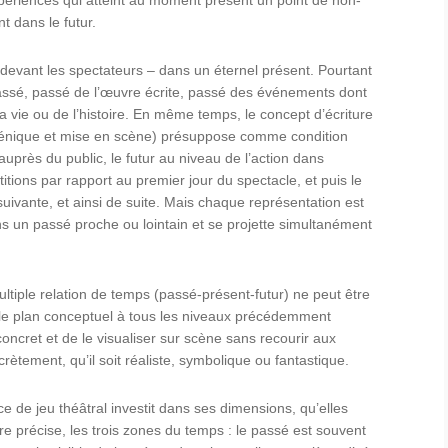
t dans le futur.
r devant les spectateurs – dans un éternel présent. Pourtant
passé, passé de l’œuvre écrite, passé des événements dont
 la vie ou de l’histoire. En même temps, le concept d’écriture
n scénique et mise en scène) présuppose comme condition
 auprès du public, le futur au niveau de l’action dans
tions par rapport au premier jour du spectacle, et puis le
suivante, et ainsi de suite. Mais chaque représentation est
s un passé proche ou lointain et se projette simultanément
ultiple relation de temps (passé-présent-futur) ne peut être
 le plan conceptuel à tous les niveaux précédemment
oncret et de le visualiser sur scène sans recourir aux
ètement, qu’il soit réaliste, symbolique ou fantastique.
ce de jeu théâtral investit dans ses dimensions, qu’elles
re précise, les trois zones du temps : le passé est souvent