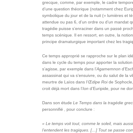
grecque, comme, par exemple, le cadre tempore
d’une question théorique (notamment chez Eurip
symbolique du jour et de la nuit (= lumières et té
attendue ou pas 6, d’un ordre ou d’un mandat qui
tragédie puisse s’enraciner dans un passé proch
temps scénique. Il en ressort, en outre, la notio
principe dramaturgique important chez les tragi
Ce temps approprié se rapproche sur le plan idé
dans le cycle du temps pour apporter la solutio
s’agisse, par exemple dans l’
Agamemnon
d’Esc
assassinat qui va s’ensuivre, ou du salut de la v
meurtre de Laïos dans l’
Œdipe
Roi
de Sophocle, 
croit déjà mort dans l’
Ion
d’Euripide, pour ne do
Dans son étude
Le Temps dans la tragédie gre
personnifié , pour conclure :
« Le
temps
voit
tout,
comme
le
soleil,
mais
aussi
l’entendent les tragiques. […] Tout se passe com