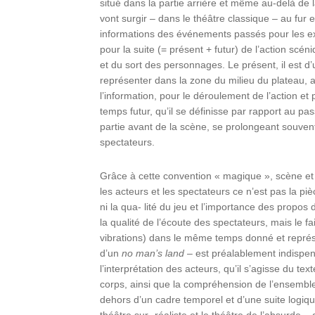
situé dans la partie arrière et même au-delà de la
vont surgir – dans le théâtre classique – au fur 
informations des événements passés pour les exp
pour la suite (= présent + futur) de l’action scéni
et du sort des personnages. Le présent, il est d’
représenter dans la zone du milieu du plateau, 
l’information, pour le déroulement de l’action et
temps futur, qu’il se définisse par rapport au p
partie avant de la scène, se prolongeant souven
spectateurs.
Grâce à cette convention « magique », scène et s
les acteurs et les spectateurs ce n’est pas la pi
ni la qua- lité du jeu et l’importance des propo
la qualité de l’écoute des spectateurs, mais le f
vibrations) dans le même temps donné et représen
d’un
no man’s land
– est préalablement indispens
l’interprétation des acteurs, qu’il s’agisse du 
corps, ainsi que la compréhension de l’ensemble
dehors d’un cadre temporel et d’une suite logiq
théâtre sur- réaliste et le théâtre de l’absurde