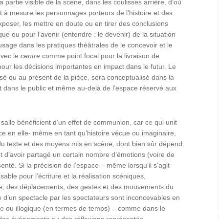
 partie visible de la scène, dans les coulisses arrière, d’où
et à mesure les personnages porteurs de l’histoire et des
oser, les mettre en doute ou en tirer des conclusions
que ou pour l’avenir (entendre : le devenir) de la situation
usage dans les pratiques théâtrales de le concevoir et le
avec le
centre
comme point focal pour la livraison de
 pour les décisions importantes en impact dans le futur. Le
assé ou au présent de la pièce, sera conceptualisé dans la
t dans le public et même au-delà de l’espace réservé aux
alle bénéficient d’un effet de communion, car ce qui unit
èce en elle- même en tant qu’histoire vécue ou imaginaire,
s du texte et des moyens mis en scène, dont bien sûr dépend
ait d’avoir partagé un certain nombre d’émotions (voire de
té. Si la précision de l’espace – même lorsqu’il s’agit
able pour l’écriture et la réalisation scéniques,
texte, des déplacements, des gestes et des mouvements du
 d’un spectacle par les spectateurs sont inconcevables en
ue ou illogique (en termes de temps) – comme dans le
 – des événements ou des réflexions représentés.