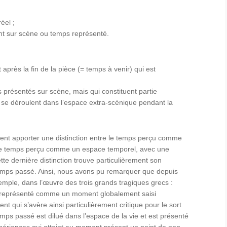
éel ;
t sur scène ou temps représenté.
après la fin de la pièce (= temps à venir) qui est
présentés sur scène, mais qui constituent partie
i se déroulent dans l’espace extra-scénique pendant la
nt apporter une distinction entre le temps perçu comme
 le temps perçu comme un espace temporel, avec une
tte dernière distinction trouve particulièrement son
emps passé. Ainsi, nous avons pu remarquer que depuis
exemple, dans l’œuvre des trois grands tragiques grecs :
t représenté comme un moment globalement saisi
t qui s’avère ainsi particulièrement critique pour le sort
mps passé est dilué dans l’espace de la vie et est présenté
riences qui atteint au moment présent un point de non-