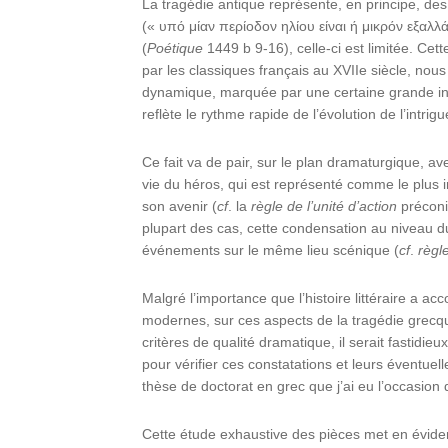
La tragédie antique représente, en principe, de
(« υπό μίαν περίοδον ηλίου είναι ή μικρόν εξαλλάττ
(
Poétique
1449 b 9-16), celle-ci est limitée. Cet
par les classiques français au XVIIe siècle, no
dynamique, marquée par une certaine grande inte
reflète le rythme rapide de l’évolution de l’intrigu
Ce fait va de pair, sur le plan dramaturgique, av
vie du héros, qui est représenté comme le plus i
son avenir (
cf
. la
règle de l’unité d’action
préconi
plupart des cas, cette condensation au niveau d
événements sur le même lieu scénique (
cf
.
règl
Malgré l’importance que l’histoire littéraire a a
modernes, sur ces aspects de la tragédie grecque
critères de qualité dramatique, il serait fastidie
pour vérifier ces constatations et leurs éventuell
thèse de doctorat en grec que j’ai eu l’occasion 
Cette étude exhaustive des pièces met en évide