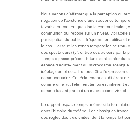
Nous venons d’affirmer que la perception du tem
négation de l’existence d’une séquence temporelle 
favorise ou met en question la communication, vo
communion qui repose sur un niveau vibratoire a
participation du public – fréquemment utilisé et
le cas – lorsque les zones temporelles se trou- v
des spectateurs) (
cf
. entrée des acteurs par la pa
temps « passé-présent-futur » sont confondues au
espèce d’éclate- ment du microcosme scénique q
idéologique et social, et peut être l’expression de
communautaire. Cet éclatement est différent de c
comme on a vu, l’élément temps est inhérent et 
comme faisant partie d’un macrocosme virtuel.
Le rapport espace-temps, même si la formulatio
dans l’histoire du théâtre. Les classiques français 
des règles des trois unités, dont le temps fait par