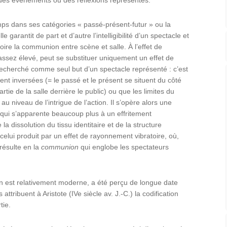
ps dans ses catégories « passé-présent-futur » ou la
garantit de part et d’autre l’intelligibilité d’un spectacle et
ire la communion entre scène et salle. À l’effet de
ssez élevé, peut se substituer uniquement un effet de
 recherché comme seul but d’un spectacle représenté : c’est
ent inversées (= le passé et le présent se situent du côté
rtie de la salle derrière le public) ou que les limites du
 niveau de l’intrigue de l’action. Il s’opère alors une
ui s’apparente beaucoup plus à un effritement
 la dissolution du tissu identitaire et de la structure
elui produit par un effet de rayonnement vibratoire, où,
résulte en la
communion
qui englobe les spectateurs
n est relativement moderne, a été perçu de longue date
attribuent à Aristote (IVe siècle av. J.-C.) la codification
tie.