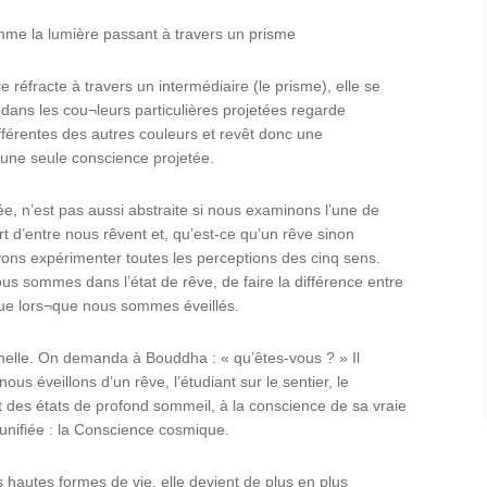
mme la lumière passant à travers un prisme
réfracte à travers un intermédiaire (le prisme), elle se
 dans les cou¬leurs particulières projetées regarde
ifférentes des autres couleurs et revêt donc une
us d’une seule conscience projetée.
ée, n’est pas aussi abstraite si nous examinons l’une de
t d’entre nous rêvent et, qu’est-ce qu’un rêve sinon
ons expérimenter toutes les perceptions des cinq sens.
ous sommes dans l’état de rêve, de faire la différence entre
é que lors¬que nous sommes éveillés.
chelle. On demanda à Bouddha : « qu’êtes-vous ? » Il
ous éveillons d’un rêve, l’étudiant sur le sentier, le
t des états de profond sommeil, à la conscience de sa vraie
unifiée : la Conscience cosmique.
s hautes formes de vie, elle devient de plus en plus