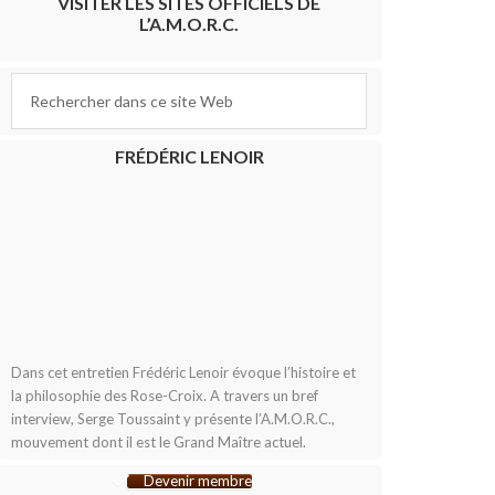
VISITER LES SITES OFFICIELS DE
L’A.M.O.R.C.
FRÉDÉRIC LENOIR
Dans cet entretien Frédéric Lenoir évoque l’histoire et
la philosophie des Rose-Croix. A travers un bref
interview, Serge Toussaint y présente l’A.M.O.R.C.,
mouvement dont il est le Grand Maître actuel.
Devenir membre