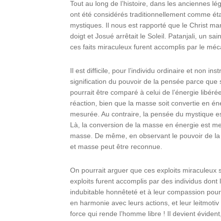
Tout au long de l’histoire, dans les anciennes lé
ont été considérés traditionnellement comme é
mystiques. Il nous est rapporté que le Christ ma
doigt et Josué arrêtait le Soleil. Patanjali, un 
ces faits miraculeux furent accomplis par le mé
Il est difficile, pour l’individu ordinaire et non 
signification du pouvoir de la pensée parce que
pourrait être comparé à celui de l’énergie libér
réaction, bien que la masse soit convertie en éne
mesurée. Au contraire, la pensée du mystique es
Là, la conversion de la masse en énergie est mes
masse. De même, en observant le pouvoir de la 
et masse peut être reconnue.
On pourrait arguer que ces exploits miraculeux 
exploits furent accomplis par des individus dont
indubitable honnêteté et à leur compassion pour
en harmonie avec leurs actions, et leur leitmotiv t
force qui rende l’homme libre ! Il devient éviden