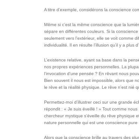
A titre d’exemple, considérons la conscience co
Même si c’est la même conscience que la lumière 
sépare en différentes couleurs. Si la conscience
seulement vers l’extérieur, elle se voit comme d
individualité. Il en résulte l’illusion qu’il y a pl
L’existence relative, ayant sa base dans la pens
nos propres expériences personnelles. La plupar
l’invocation d’une pensée ? En rêvant nous pouv
Bien souvent il nous est impossible, alors que n
le rêve et la réalité physique. Le rêve n’est ni
Permettez-moi d’illustrer ceci sur une grande é
répondit : « Je suis éveillé ! » Tout comme nous n
chercheur mystique s’éveille du rêve physique e
nature personnelle qui est une conscience pure 
Alors que la conscience brille au travers des plu