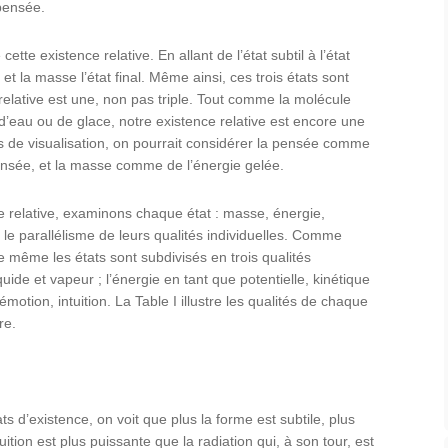
 pensée.
te existence relative. En allant de l’état subtil à l’état
 et la masse l’état final. Même ainsi, ces trois états sont
 relative est une, non pas triple. Tout comme la molécule
d’eau ou de glace, notre existence relative est encore une
ns de visualisation, on pourrait considérer la pensée comme
sée, et la masse comme de l’énergie gelée.
e relative, examinons chaque état : masse, énergie,
e parallélisme de leurs qualités individuelles. Comme
 de même les états sont subdivisés en trois qualités
uide et vapeur ; l’énergie en tant que potentielle, kinétique
motion, intuition. La Table I illustre les qualités de chaque
re.
s d’existence, on voit que plus la forme est subtile, plus
uition est plus puissante que la radiation qui, à son tour, est