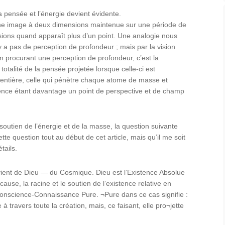
a pensée et l’énergie devient évidente.
 une image à deux dimensions maintenue sur une période de
sions quand apparaît plus d’un point. Une analogie nous
 n’y a pas de perception de profondeur ; mais par la vision
on procurant une perception de profondeur, c’est la
otalité de la pensée projetée lorsque celle-ci est
 entière, celle qui pénètre chaque atome de masse et
ence étant davantage un point de perspective et de champ
outien de l’énergie et de la masse, la question suivante
ette question tout au début de cet article, mais qu’il me soit
tails.
 vient de Dieu — du Cosmique. Dieu est l’Existence Absolue
ause, la racine et le soutien de l’existence relative en
Conscience-Connaissance Pure. ¬Pure dans ce cas signifie :
 à travers toute la création, mais, ce faisant, elle pro¬jette