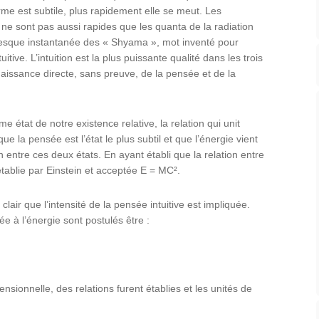
rme est subtile, plus rapidement elle se meut. Les
ne sont pas aussi rapides que les quanta de la radiation
presque instantanée des « Shyama », mot inventé pour
tive. L’intuition est la plus puissante qualité dans les trois
naissance directe, sans preuve, de la pensée et de la
me état de notre existence relative, la relation qui unit
ue la pensée est l’état le plus subtil et que l’énergie vient
on entre ces deux états. En ayant établi que la relation entre
établie par Einstein et acceptée E = MC².
lair que l’intensité de la pensée intuitive est impliquée.
e à l’énergie sont postulés être :
mensionnelle, des relations furent établies et les unités de